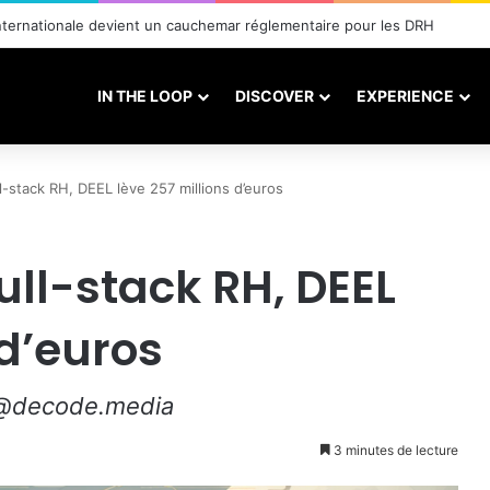
 du LMS à une infrastructure de performance
IN THE LOOP
DISCOVER
EXPERIENCE
l-stack RH, DEEL lève 257 millions d’euros
ull-stack RH, DEEL
 d’euros
n@decode.media
3 minutes de lecture