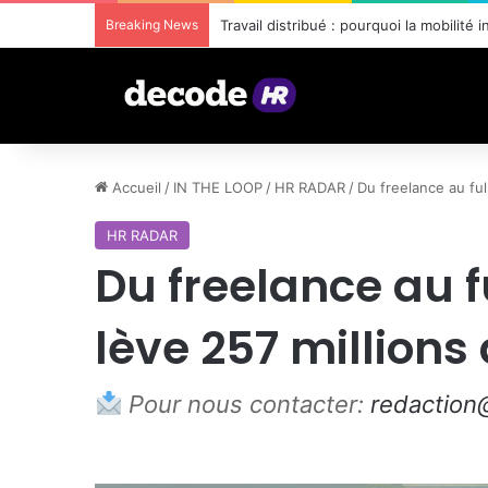
Breaking News
Repenser la formation en entreprise :
Accueil
/
IN THE LOOP
/
HR RADAR
/
Du freelance au ful
HR RADAR
Du freelance au f
lève 257 millions
Pour nous contacter:
redactio