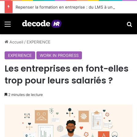
Repenser la formation en entreprise : du LMS à une infrastructure de performance
Menu
R
Accueil
/
EXPERIENCE
EXPERIENCE
WORK IN PROGRESS
Les entreprises en font-elles
trop pour leurs salariés ?
2 minutes de lecture